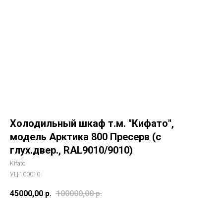
Холодильный шкаф т.м. "Кифато",
модель Арктика 800 Пресерв (с
глух.двер., RAL9010/9010)
Kifato
УЦ-100010
45000,00
р.
100000,00
р.
Запрос