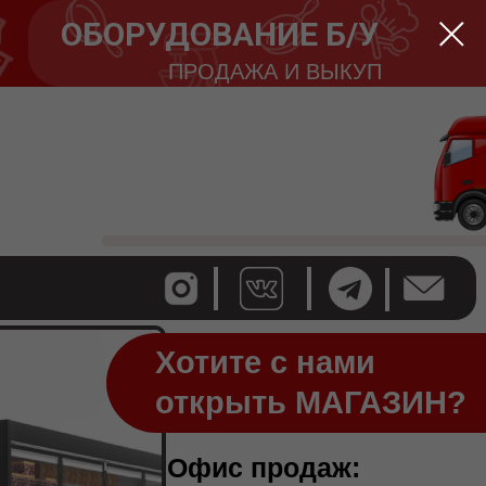
ОБОРУДОВАНИЕ Б/У
ПРОДАЖА И ВЫКУП
Хотите с нами
Хотите с нами
открыть МАГАЗИН?
открыть ресторан?
Офис продаж: