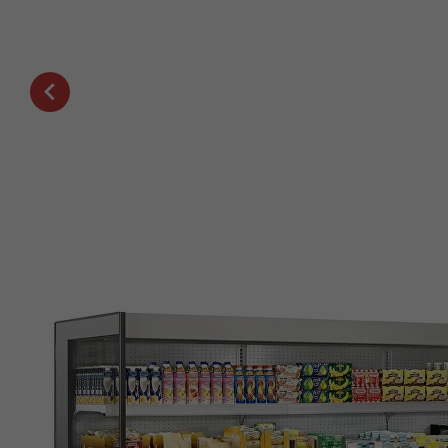
SB
Витрина кондитерская Be bloks be
sweet plug-in M
Кондитерская витрина предназначена для
демонстрации, охлаждения и
го
кратковременного хранения тортов, пирожных
и других кондитерских изделий на предприятиях
общественного питания и торговли.