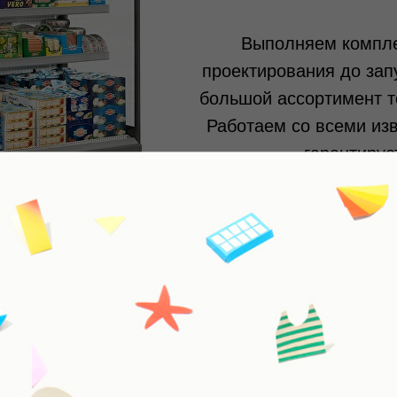
общественного питания
Выполняем компле
проектирования до запу
большой ассортимент то
Работаем со всеми из
гарантируе
СКИ
СО ВСЕМ!