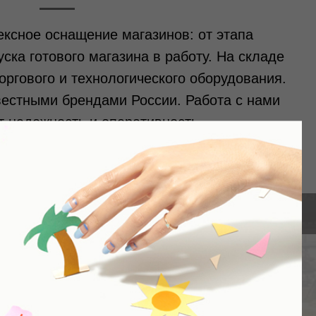
ксное оснащение магазинов: от этапа
ска готового магазина в работу. На складе
ргового и технологического оборудования.
вестными брендами России. Работа с нами
т надежность и оперативность.