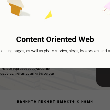
Подбор оборудования
Доставка на объе
В компании МИР - ТТ есть все, что
Мы организовываем доставк
обходимо для оснащения магазина
кратчайшие сроки
ЗА
Content Oriented Web
anding pages, as well as photo stories, blogs, lookbooks, and al
рантийные обязательства
На все торговое оборудование
редоставляется гарантия 6 месяцев
начните проект вместе с нами