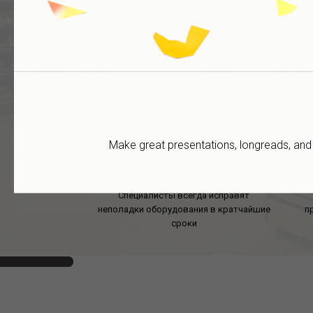
Проектирование
Эффективная планировка
торгового зала - залог успеха
не
продуктового магазина.
Make great presentations, longreads, and l
Сервисное обслуживание
Га
Специалисты всегда исправят
неполадки оборудования в кратчайшие
п
сроки